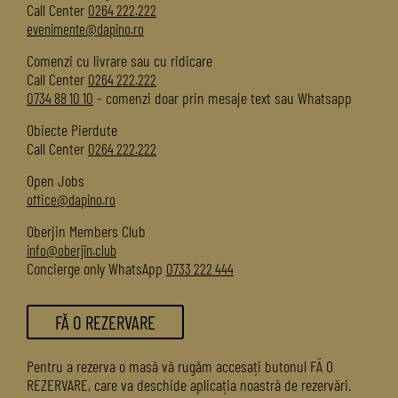
Call Center
0264 222.222
evenimente@dapino.ro
Comenzi cu livrare sau cu ridicare
Call Center
0264 222.222
- comenzi doar prin mesaje text sau Whatsapp
0734 88 10 10
Obiecte Pierdute
Call Center
0264 222.222
Open Jobs
office@dapino.ro
Oberjin Members Club
info@oberjin.club
Concierge only WhatsApp
0733 222 444
FĂ O REZERVARE
Pentru a rezerva o masă vă rugăm accesați butonul FĂ O
REZERVARE, care va deschide aplicația noastră de rezervări.