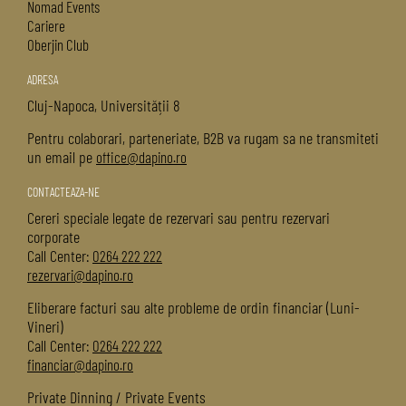
Nomad Events
Cariere
Oberjin Club
ADRESA
Cluj-Napoca, Universității 8
Pentru colaborari, parteneriate, B2B va rugam sa ne transmiteti
un email pe
office@dapino.ro
CONTACTEAZA-NE
Cereri speciale legate de rezervari sau pentru rezervari
corporate
Call Center:
0264 222 222
rezervari@dapino.ro
Eliberare facturi sau alte probleme de ordin financiar (Luni-
Vineri)
Call Center:
0264 222 222
financiar@dapino.ro
Private Dinning / Private Events