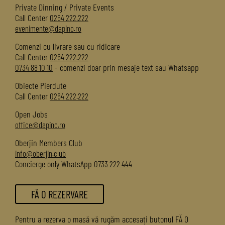
Private Dinning / Private Events
Call Center
0264 222.222
evenimente@dapino.ro
Comenzi cu livrare sau cu ridicare
Call Center
0264 222.222
- comenzi doar prin mesaje text sau Whatsapp
0734 88 10 10
Obiecte Pierdute
Call Center
0264 222.222
Open Jobs
office@dapino.ro
Oberjin Members Club
info@oberjin.club
Concierge only WhatsApp
0733 222 444
FĂ O REZERVARE
Pentru a rezerva o masă vă rugăm accesați butonul FĂ O