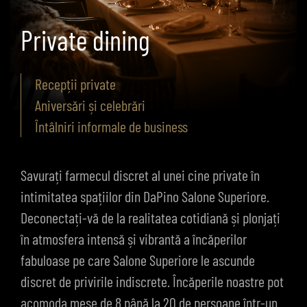
Private dining
Recepții private
Aniversări și celebrări
Întâlniri informale de business
Savurați farmecul discret al unei cine private în
intimitatea spațiilor din DaPino Salone Superiore.
Deconectați-vă de la realitatea cotidiană și plonjați
în atmosfera intensă și vibrantă a încăperilor
fabuloase pe care Salone Superiore le ascunde
discret de privirile indiscrete. Încăperile noastre pot
acomoda mese de 8 până la 20 de persoane într-un