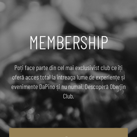
MEMBERSHIP
Poți face parte din cel mai exclusivist club ce îți
oferă acces total la întreaga lume de experiențe și
evenimente DaPino și nu numai. Descoperă Oberjin
Club.