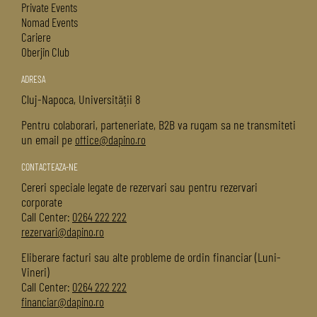
Private Events
Nomad Events
Cariere
Oberjin Club
ADRESA
Cluj-Napoca, Universității 8
Pentru colaborari, parteneriate, B2B va rugam sa ne transmiteti
un email pe
office@dapino.ro
CONTACTEAZA-NE
Cereri speciale legate de rezervari sau pentru rezervari
corporate
Call Center:
0264 222 222
rezervari@dapino.ro
Eliberare facturi sau alte probleme de ordin financiar (Luni-
Vineri)
Call Center:
0264 222 222
financiar@dapino.ro