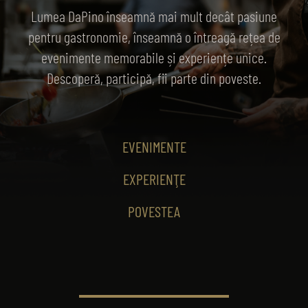
Lumea DaPino înseamnă mai mult decât pasiune
pentru gastronomie, înseamnă o întreagă rețea de
evenimente memorabile și experiențe unice.
Descoperă, participă, fii parte din poveste.
EVENIMENTE
EXPERIENŢE
POVESTEA