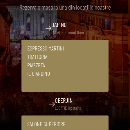
Rezervă o masă la una din locaţiile noastre
DAPINO
LOCAŢIE Ground floor
ESPRESSO MARTINI
TRATTORIA
PIAZZETA
IL GIARDINO
OBERJIN
LOCAŢIE Upstairs
SALONE SUPERIORE